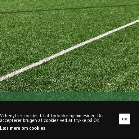
Mejdal-Halgård Fodbold, Slåenvej 65, Mejdal, 7500
Holstebro, CVR-nr.:
29748640
,
info@mejdal-
Vi benytter cookies til at forbedre hjemmesiden. Du
fodbold.dk
accepterer brugen af cookies ved at trykke på OK.
Læs mere om cookies